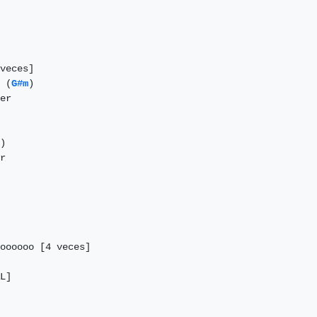
veces]

 (
G#m
)

er

)

r

oooooo [4 veces]

L]
