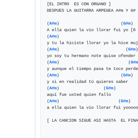
[EL INTRO  ES CON ORGANO ]

DESPUES LA GUITARRA ARPEGEA A#m Y G#

(
A#m
)                         (
G#m
)

A ella quien la vio llorar fui yo [6 
(
A#m
)                                
y tu la hiciste llorar yo la hice muj
(
A#m
)                           (
G#m
)

yo soy tu hermano note quise ofender

(
A#m
)                            (
G#m
y aunque el tiempo pasa te toco perde
(
A#m
)                         (
G#m
)

y si en realidad tú quieres saber

(
A#m
)                  (
G#m
)

aquí fue usted quien fallo

(
A#m
)                        (
G#m
)

a ella quien la vio llorar fui yooooo
[ LA CANCION SIGUE ASI HASTA  EL FINA