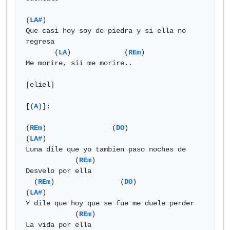
(
LA#
)

Que casi hoy soy de piedra y si ella no 
regresa

       (
LA
)             (
REm
)

Me morire, sii me morire..

[eliel]

[(
A
)]:

(
REm
)                (
DO
)                
(
LA#
)

Luna dile que yo tambien paso noches de

            (
REm
)

Desvelo por ella

  (
REm
)                (
DO
)              
(
LA#
)

Y dile que hoy que se fue me duele perder

            (
REm
)

La vida por ella
