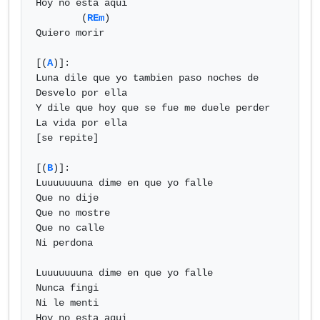
Hoy no esta aqui

        (
REm
)

Quiero morir

[(
A
)]:

Luna dile que yo tambien paso noches de

Desvelo por ella

Y dile que hoy que se fue me duele perder

La vida por ella

[se repite]

[(
B
)]:

Luuuuuuuna dime en que yo falle

Que no dije

Que no mostre

Que no calle

Ni perdona

Luuuuuuuna dime en que yo falle

Nunca fingi

Ni le menti

Hoy no esta aqui
