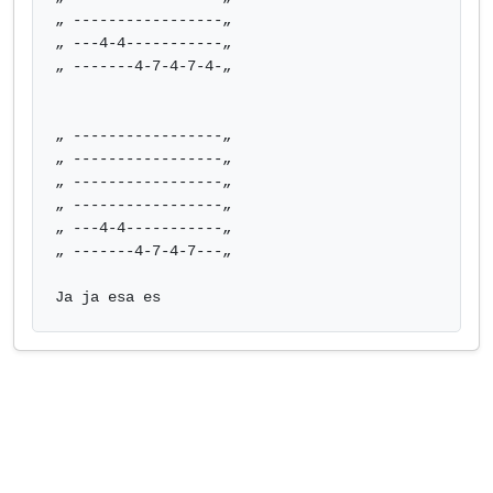
„ -----------------„ 

„ ---4-4-----------„ 

„ -------4-7-4-7-4-„ 

„ -----------------„ 

„ -----------------„ 

„ -----------------„ 

„ -----------------„ 

„ ---4-4-----------„ 

„ -------4-7-4-7---„ 

Ja ja esa es            