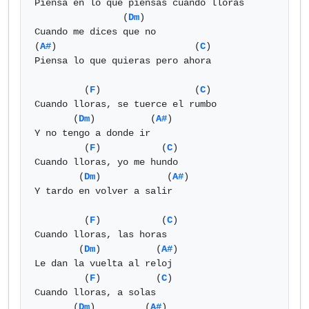
Piensa en lo que piensas cuando lloras

                (
Dm
)

Cuando me dices que no

(
A#
)                         (
C
)

Piensa lo que quieras pero ahora

         (
F
)                 (
C
)

Cuando lloras, se tuerce el rumbo

       (
Dm
)          (
A#
)

Y no tengo a donde ir

         (
F
)           (
C
)

Cuando lloras, yo me hundo

        (
Dm
)            (
A#
)

Y tardo en volver a salir

         (
F
)           (
C
)

Cuando lloras, las horas

        (
Dm
)          (
A#
)

Le dan la vuelta al reloj

         (
F
)          (
C
)

Cuando lloras, a solas

       (
Dm
)         (
A#
)
