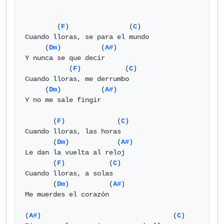
        (
F
)               (
C
)

Cuando lloras, se para el mundo

     (
Dm
)          (
A#
)

Y nunca se que decir

           (
F
)           (
C
)

Cuando lloras, me derrumbo

     (
Dm
)          (
A#
)

Y no me sale fingir

       (
F
)             (
C
)

Cuando lloras, las horas

       (
Dm
)            (
A#
)

Le dan la vuelta al reloj

       (
F
)           (
C
)

Cuando lloras, a solas

       (
Dm
)          (
A#
)

Me muerdes el corazón

(
A#
)                                 (
C
)
