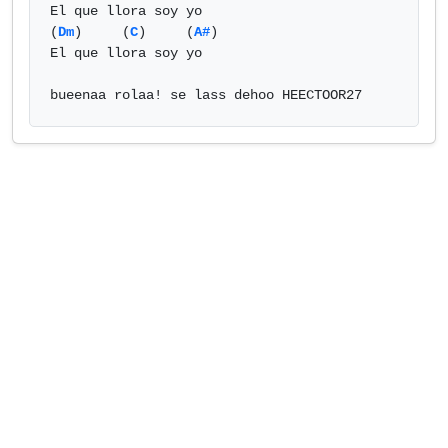
El que llora soy yo

(
Dm
)     (
C
)     (
A#
)

El que llora soy yo

bueenaa rolaa! se lass dehoo HEECTOOR27      