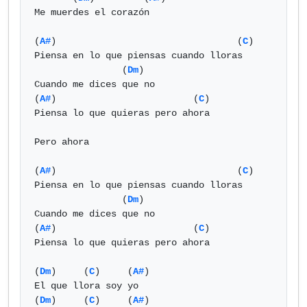
Me muerdes el corazón

(
A#
)                                 (
C
)

Piensa en lo que piensas cuando lloras

                (
Dm
)

Cuando me dices que no

(
A#
)                         (
C
)

Piensa lo que quieras pero ahora

Pero ahora

(
A#
)                                 (
C
)

Piensa en lo que piensas cuando lloras

                (
Dm
)

Cuando me dices que no

(
A#
)                         (
C
)

Piensa lo que quieras pero ahora

(
Dm
)     (
C
)     (
A#
)

El que llora soy yo

(
Dm
)     (
C
)     (
A#
)
