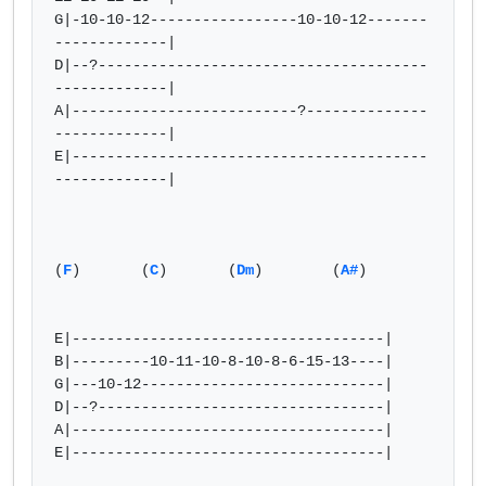
G|-10-10-12-----------------10-10-12-------
-------------|

D|--?--------------------------------------
-------------|

A|--------------------------?--------------
-------------|

E|-----------------------------------------
-------------|

(
F
)       (
C
)       (
Dm
)        (
A#
)

E|------------------------------------|

B|---------10-11-10-8-10-8-6-15-13----|

G|---10-12----------------------------|

D|--?---------------------------------|

A|------------------------------------|

E|------------------------------------|
