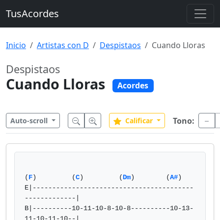
TusAcordes
Inicio
Artistas con D
Despistaos
Cuando Lloras
Despistaos
Cuando Lloras
Acordes
Tono:
Auto-scroll
Calificar
(
F
)         (
C
)         (
Dm
)        (
A#
)

E|-----------------------------------------
-------------|

B|----------10-11-10-8-10-8----------10-13-
11-10-11-10--|
