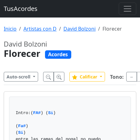
TusAcordes
Inicio
Artistas con D
David Bolzoni
Florecer
David Bolzoni
Florecer
Acordes
Tono:
Auto-scroll
Calificar
Intro:(
FA#
) (
Si
) 

(
Fa#
)                                             
(
Si
) 

entre las ramas del nogal no puedo 