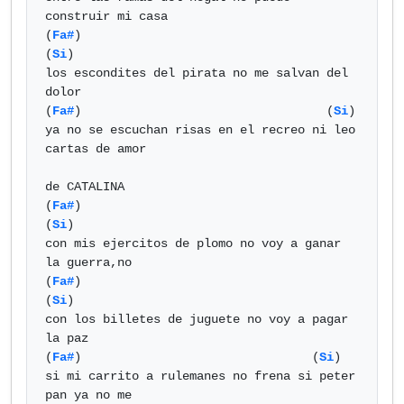
construir mi casa

(
Fa#
)                                        
(
Si
) 

los escondites del pirata no me salvan del 
dolor

(
Fa#
)                                  (
Si
) 

ya no se escuchan risas en el recreo ni leo 
cartas de amor

de CATALINA

(
Fa#
)                                          
(
Si
) 

con mis ejercitos de plomo no voy a ganar 
la guerra,no

(
Fa#
)                                           
(
Si
) 

con los billetes de juguete no voy a pagar 
la paz

(
Fa#
)                                (
Si
) 

si mi carrito a rulemanes no frena si peter 
pan ya no me
