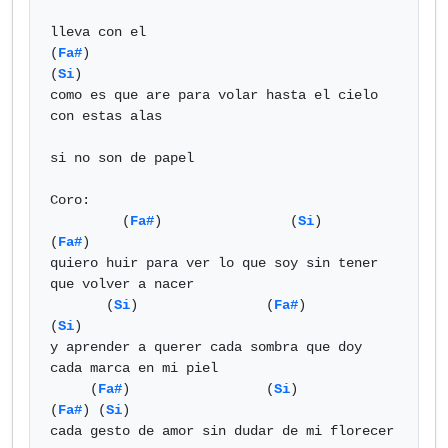
lleva con el

(
Fa#
)                                       
(
Si
) 

como es que are para volar hasta el cielo 
con estas alas

si no son de papel

Coro:

         (
Fa#
)                (
Si
)                   
(
Fa#
)

quiero huir para ver lo que soy sin tener 
que volver a nacer

       (
Si
)                (
Fa#
)                 
(
Si
) 

y aprender a querer cada sombra que doy 
cada marca en mi piel

     (
Fa#
)                 (
Si
)              
(
Fa#
) (
Si
) 

cada gesto de amor sin dudar de mi florecer
