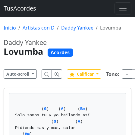
TusAcordes
Inicio
Artistas con D
Daddy Yankee
Lovumba
Daddy Yankee
Lovumba
Acordes
Tono:
Auto-scroll
Calificar
           (
G
)    (
A
)     (
Bm
)

Solo somos tu y yo bailando así

               (
G
)       (
A
)

Pidiendo mas y mas, calor

   (
Bm
)
