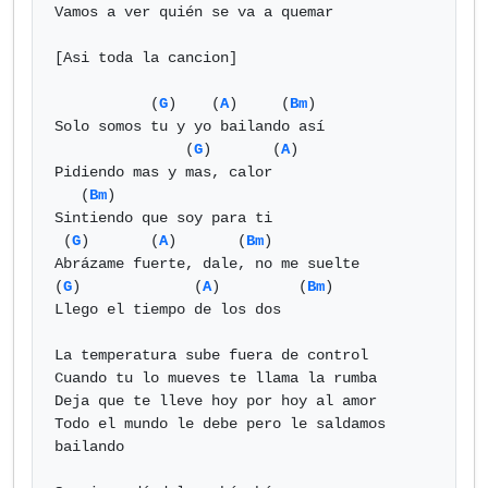
Vamos a ver quién se va a quemar

[Asi toda la cancion]

           (
G
)    (
A
)     (
Bm
)

Solo somos tu y yo bailando así

               (
G
)       (
A
)

Pidiendo mas y mas, calor

   (
Bm
)

Sintiendo que soy para ti

 (
G
)       (
A
)       (
Bm
)

Abrázame fuerte, dale, no me suelte

(
G
)             (
A
)         (
Bm
)

Llego el tiempo de los dos

La temperatura sube fuera de control

Cuando tu lo mueves te llama la rumba

Deja que te lleve hoy por hoy al amor

Todo el mundo le debe pero le saldamos 
bailando
