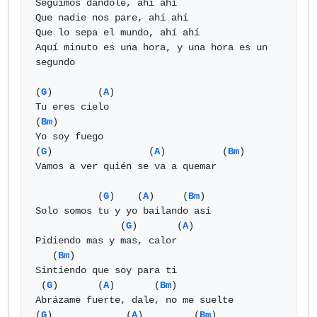
Seguimos dándole, ahí ahí

Que nadie nos pare, ahí ahí

Que lo sepa el mundo, ahí ahí

Aquí minuto es una hora, y una hora es un 
segundo

(
G
)        (
A
)

Tu eres cielo

(
Bm
)

Yo soy fuego

(
G
)                 (
A
)          (
Bm
)

Vamos a ver quién se va a quemar

           (
G
)    (
A
)     (
Bm
)

Solo somos tu y yo bailando así

               (
G
)       (
A
)

Pidiendo mas y mas, calor

   (
Bm
)

Sintiendo que soy para ti

 (
G
)       (
A
)       (
Bm
)

Abrázame fuerte, dale, no me suelte

(
G
)             (
A
)         (
Bm
)
