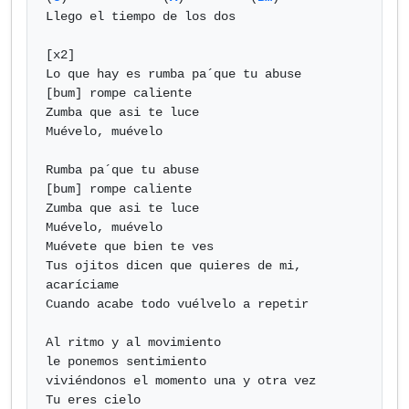
Llego el tiempo de los dos

[x2]

Lo que hay es rumba pa´que tu abuse

[bum] rompe caliente

Zumba que asi te luce

Muévelo, muévelo

Rumba pa´que tu abuse

[bum] rompe caliente

Zumba que asi te luce

Muévelo, muévelo

Muévete que bien te ves

Tus ojitos dicen que quieres de mi, 
acaríciame

Cuando acabe todo vuélvelo a repetir

Al ritmo y al movimiento

le ponemos sentimiento

viviéndonos el momento una y otra vez

Tu eres cielo
