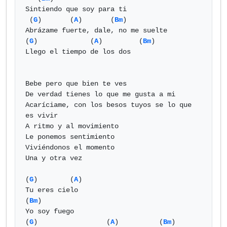
Sintiendo que soy para ti

 (
G
)       (
A
)       (
Bm
)

Abrázame fuerte, dale, no me suelte

(
G
)             (
A
)         (
Bm
)

Llego el tiempo de los dos

Bebe pero que bien te ves

De verdad tienes lo que me gusta a mi

Acaríciame, con los besos tuyos se lo que 
es vivir

A ritmo y al movimiento

Le ponemos sentimiento

Viviéndonos el momento

Una y otra vez

(
G
)        (
A
)

Tu eres cielo

(
Bm
)

Yo soy fuego

(
G
)                 (
A
)          (
Bm
)
