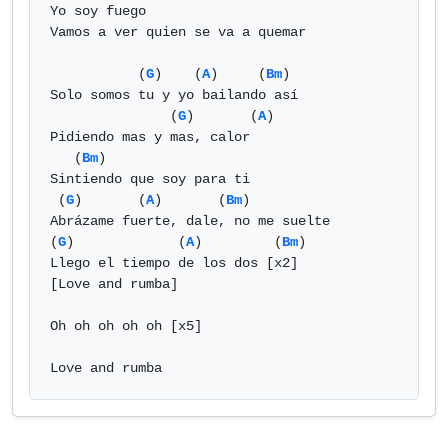
Yo soy fuego

Vamos a ver quien se va a quemar

           (
G
)    (
A
)     (
Bm
)

Solo somos tu y yo bailando así

               (
G
)       (
A
)

Pidiendo mas y mas, calor

   (
Bm
)

Sintiendo que soy para ti

 (
G
)       (
A
)       (
Bm
)

Abrázame fuerte, dale, no me suelte

(
G
)             (
A
)         (
Bm
)

Llego el tiempo de los dos [x2]

[Love and rumba]

Oh oh oh oh oh [x5]

Love and rumba            