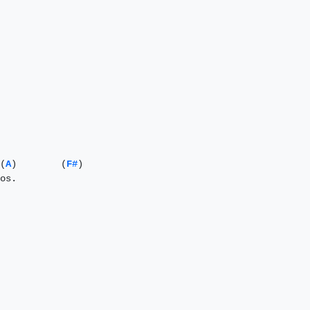
(
A
)        (
F#
)

os.
