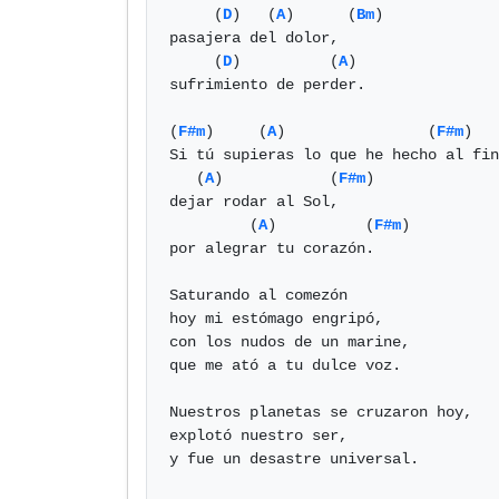
     (
D
)   (
A
)      (
Bm
)       

pasajera del dolor,

     (
D
)          (
A
) 

sufrimiento de perder.

(
F#m
)     (
A
)                (
F#m
) 

Si tú supieras lo que he hecho al fin
   (
A
)            (
F#m
)

dejar rodar al Sol,

         (
A
)          (
F#m
)

por alegrar tu corazón.

Saturando al comezón

hoy mi estómago engripó,

con los nudos de un marine,

que me ató a tu dulce voz.

Nuestros planetas se cruzaron hoy,

explotó nuestro ser,

y fue un desastre universal.
