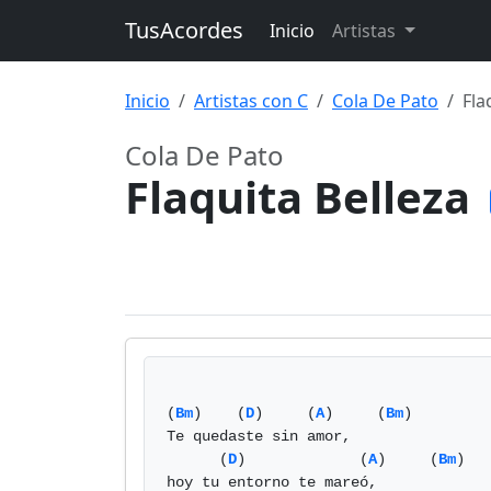
TusAcordes
Inicio
Artistas
Inicio
Artistas con C
Cola De Pato
Fla
Cola De Pato
Flaquita Belleza
(
Bm
)    (
D
)     (
A
)     (
Bm
)

Te quedaste sin amor,

      (
D
)             (
A
)     (
Bm
)

hoy tu entorno te mareó,
