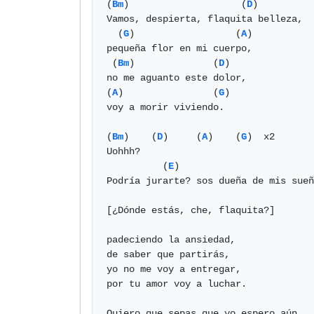
(
Bm
)                    (
D
)     

Vamos, despierta, flaquita belleza,

  (
G
)                  (
A
) 

pequeña flor en mi cuerpo,

 (
Bm
)              (
D
)

no me aguanto este dolor,

(
A
)                (
G
)

voy a morir viviendo.

(
Bm
)    (
D
)     (
A
)    (
G
)  x2

Uohhh?

          (
E
)                        
Podría jurarte? sos dueña de mis sueñ
[¿Dónde estás, che, flaquita?]

padeciendo la ansiedad,

de saber que partirás,

yo no me voy a entregar,

por tu amor voy a luchar.

Quiero que sepas que yo espero aún,
