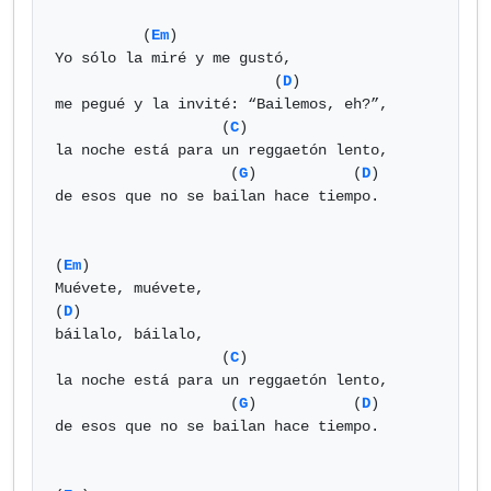
          (
Em
)

Yo sólo la miré y me gustó,

                         (
D
)

me pegué y la invité: “Bailemos, eh?”,

                   (
C
)

la noche está para un reggaetón lento,

                    (
G
)           (
D
)

de esos que no se bailan hace tiempo.

(
Em
)

Muévete, muévete,

(
D
)

báilalo, báilalo,

                   (
C
)

la noche está para un reggaetón lento,

                    (
G
)           (
D
)

de esos que no se bailan hace tiempo.
