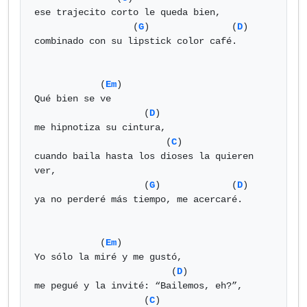
ese trajecito corto le queda bien,

                  (
G
)               (
D
)

combinado con su lipstick color café.

            (
Em
)

Qué bien se ve

                    (
D
)

me hipnotiza su cintura,

                        (
C
)

cuando baila hasta los dioses la quieren 
ver,

                    (
G
)             (
D
)

ya no perderé más tiempo, me acercaré.

            (
Em
)

Yo sólo la miré y me gustó,

                         (
D
)

me pegué y la invité: “Bailemos, eh?”,

                    (
C
)
