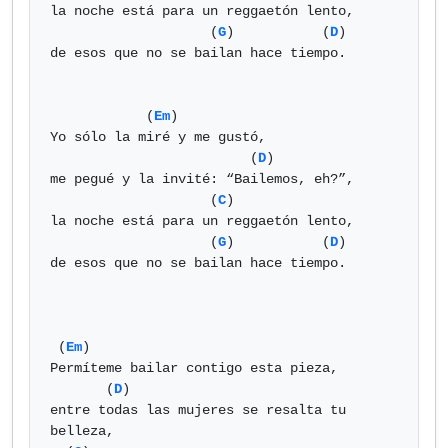
la noche está para un reggaetón lento,

                    (
G
)           (
D
)

de esos que no se bailan hace tiempo.

            (
Em
)

Yo sólo la miré y me gustó,

                         (
D
)

me pegué y la invité: “Bailemos, eh?”,

                    (
C
)

la noche está para un reggaetón lento,

                    (
G
)           (
D
)

de esos que no se bailan hace tiempo.

 (
Em
)

Permíteme bailar contigo esta pieza,

       (
D
)

entre todas las mujeres se resalta tu 
belleza,
