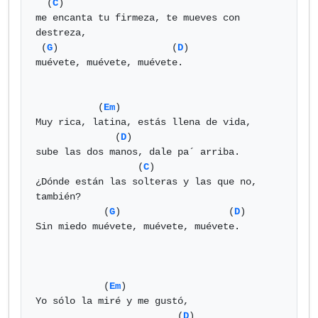
  (
C
)

me encanta tu firmeza, te mueves con 
destreza,

 (
G
)                    (
D
)

muévete, muévete, muévete.

           (
Em
)

Muy rica, latina, estás llena de vida,

              (
D
)

sube las dos manos, dale pa´ arriba.

                  (
C
)

¿Dónde están las solteras y las que no, 
también?

            (
G
)                   (
D
)

Sin miedo muévete, muévete, muévete.

            (
Em
)

Yo sólo la miré y me gustó,

                         (
D
)
