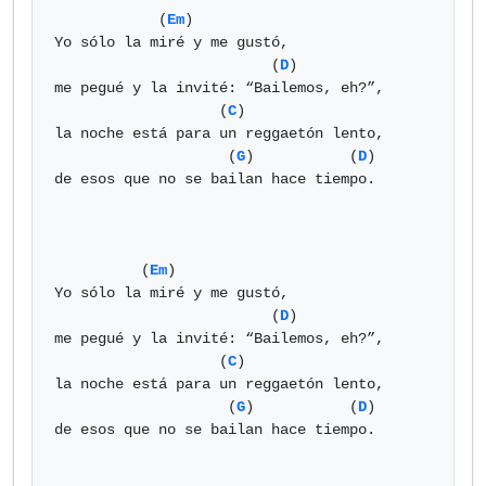
            (
Em
)

Yo sólo la miré y me gustó,

                         (
D
)

me pegué y la invité: “Bailemos, eh?”,

                   (
C
)

la noche está para un reggaetón lento,

                    (
G
)           (
D
)

de esos que no se bailan hace tiempo.

          (
Em
)

Yo sólo la miré y me gustó,

                         (
D
)

me pegué y la invité: “Bailemos, eh?”,

                   (
C
)

la noche está para un reggaetón lento,

                    (
G
)           (
D
)

de esos que no se bailan hace tiempo.
