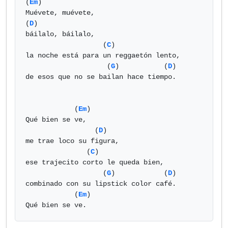
(
Em
)

Muévete, muévete,

(
D
)

báilalo, báilalo,

                   (
C
)

la noche está para un reggaetón lento,

                    (
G
)           (
D
)

de esos que no se bailan hace tiempo.

            (
Em
)

Qué bien se ve,

                 (
D
)

me trae loco su figura,

               (
C
)

ese trajecito corto le queda bien,

                   (
G
)            (
D
)

combinado con su lipstick color café.

            (
Em
)

Qué bien se ve.            