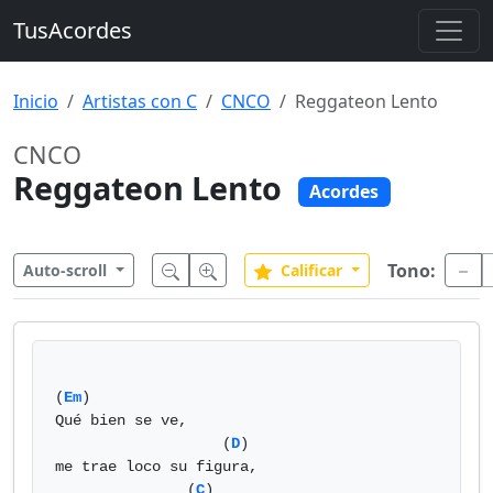
TusAcordes
Inicio
Artistas con C
CNCO
Reggateon Lento
CNCO
Reggateon Lento
Acordes
Tono:
Auto-scroll
Calificar
(
Em
)

Qué bien se ve,

                   (
D
)

me trae loco su figura,

               (
C
)
