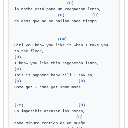
                       (
C
)

la noche está para un reggaetón lento,

                   (
G
)            (
D
)

de esos que no se bailan hace tiempo.

                   (
Em
)

Girl you know you like it when I take you 
to the floor,

(
D
)

I know you like this reggaetón lento,

(
C
)

This is happend baby till I say so,

(
G
)                         (
D
)

Come get - come get some more.

(
Em
)                        (
D
)

Es imposible atrasar las horas,

                           (
C
)

cada minuto contigo es un sueño,
