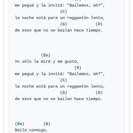
me pegué y la invité: “Bailemos, eh?”,

                   (
C
)

la noche está para un reggaetón lento,

                   (
G
)            (
D
)

de esos que no se bailan hace tiempo.

           (
Em
)

Yo sólo la miré y me gustó,

                         (
D
)

me pegué y la invité: “Bailemos, eh?”,

                   (
C
)

la noche está para un reggaetón lento,

                   (
G
)            (
D
)

de esos que no se bailan hace tiempo.

(
Em
)        (
D
)

Baila conmigo,
