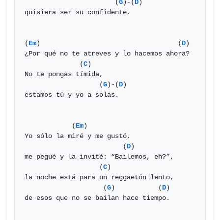
                       (
G
)-(
D
)

quisiera ser su confidente.

(
Em
)                                   (
D
)

¿Por qué no te atreves y lo hacemos ahora?

              (
C
)

No te pongas tímida,

                   (
G
)-(
D
)

estamos tú y yo a solas.

            (
Em
)

Yo sólo la miré y me gustó,

                         (
D
)

me pegué y la invité: “Bailemos, eh?”,

                   (
C
)

la noche está para un reggaetón lento,

                    (
G
)           (
D
)

de esos que no se bailan hace tiempo.
