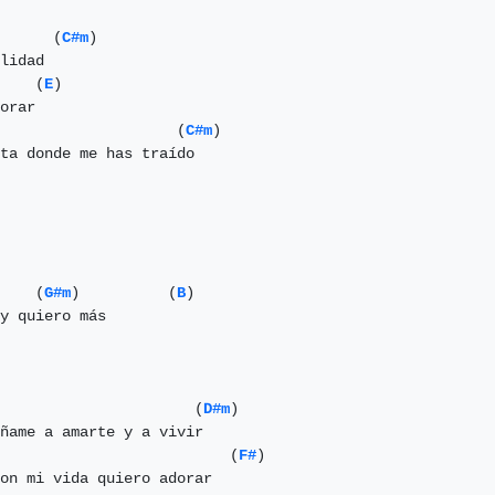
      (
C#m
)

lidad

    (
E
)

orar

                    (
C#m
)

ta donde me has traído

    (
G#m
)          (
B
)

                      (
D#m
)

                          (
F#
)

on mi vida quiero adorar
