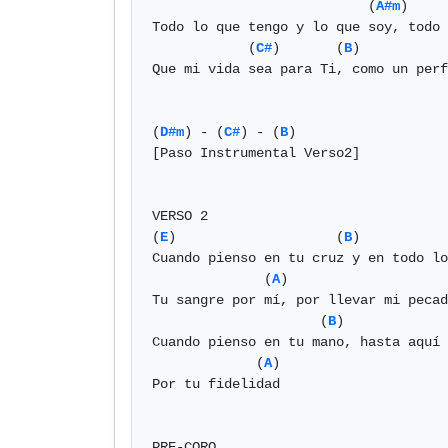
                           (
A#m
)     
Todo lo que tengo y lo que soy, todo 
            (
C#
)       (
B
)

Que mi vida sea para Ti, como un perf
(
D#m
) - (
C#
) - (
B
)

[Paso Instrumental Verso2]

VERSO 2

(
E
)                    (
B
)           
Cuando pienso en tu cruz y en todo lo
              (
A
)                    
Tu sangre por mí, por llevar mi pecad
                     (
B
)             
Cuando pienso en tu mano, hasta aquí 
             (
A
)

Por tu fidelidad

PRE-CORO
