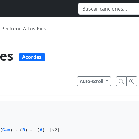
Perfume A Tus Pies
ies
Acordes
Auto-scroll
(
C#m
) - (
B
) -  (
A
)  [x2]
