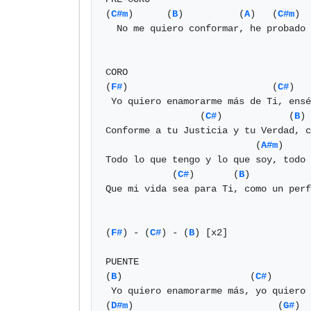
(
C#m
)      (
B
)          (
A
)   (
C#m
)  
  No me quiero conformar, he probado y quiero más

CORO

(
F#
)                          (
C#
)   
 Yo quiero enamorarme más de Ti, enséñame a amarte y a vivir

                 (
C#
)            (
B
) 
Conforme a tu Justicia y tu Verdad, c
                           (
A#m
)     
Todo lo que tengo y lo que soy, todo 
            (
C#
)       (
B
)

Que mi vida sea para Ti, como un perf
(
F#
) - (
C#
) - (
B
) [x2]

PUENTE

(
B
)                       (
C#
)

 Yo quiero enamorarme más, yo quiero enamorarme más

(
D#m
)                          (
G#
)
