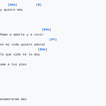
    (
G#m
)          (
B
)

                      (
D#m
)

                          (
F#
)

on mi vida quiero adorar

                    (
D#m
)

lo que sido te lo doy

ume a tus pies
