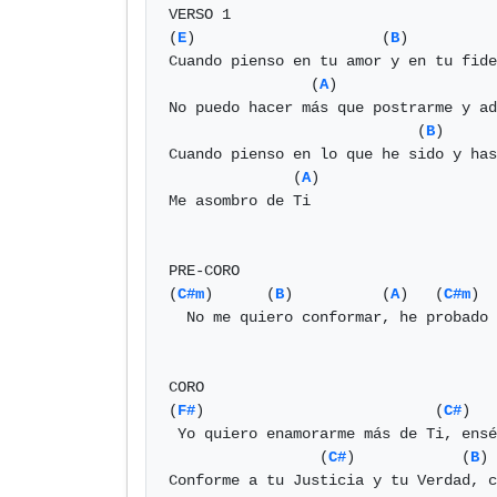
VERSO 1

(
E
)                     (
B
)          
Cuando pienso en tu amor y en tu fide
                (
A
)                  
No puedo hacer más que postrarme y ad
                            (
B
)      
Cuando pienso en lo que he sido y has
              (
A
)

Me asombro de Ti

PRE-CORO

(
C#m
)      (
B
)          (
A
)   (
C#m
)  
  No me quiero conformar, he probado y quiero más

CORO

(
F#
)                          (
C#
)   
 Yo quiero enamorarme más de Ti, enséñame a amarte y a vivir

                 (
C#
)            (
B
) 
Conforme a tu Justicia y tu Verdad, c