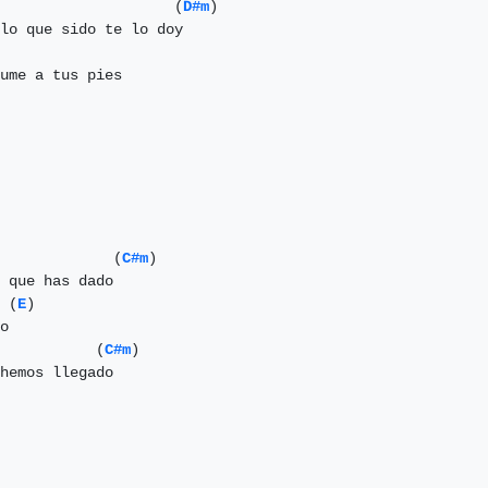
                    (
D#m
)

lo que sido te lo doy

ume a tus pies

             (
C#m
)

 que has dado

 (
E
)

o

           (
C#m
)

hemos llegado
