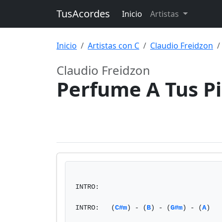
TusAcordes
Inicio
Artistas
Inicio
Artistas con C
Claudio Freidzon
Claudio Freidzon
Perfume A Tus P
INTRO:

INTRO:   (
C#m
) - (
B
) - (
G#m
) - (
A
)   