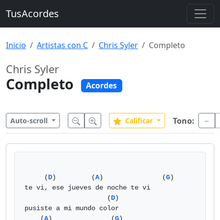
TusAcordes
Inicio
Artistas con C
Chris Syler
Completo
Chris Syler
Completo
Acordes
Tono:
Auto-scroll
Calificar
     (
D
)         (
A
)               (
G
)

te vi, ese jueves de noche te vi

                     (
D
)

pusiste a mi mundo color

    (
A
)               (
G
)
