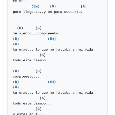
te vi..

         (
Em
)     (
G
)            (
A
) 

pero llegaste..y es para quedarte.

  (
D
)      (
G
)

me siento...compleeeto

(
D
)              (
Em
)                     
(
G
)

tu eras... lo que me faltaba en mi vida

             (
A
) 

todo este tiempo...

(
D
)        (
G
)

compleeeto...

(
D
)              (
Em
)                     
(
G
)

tu eras... lo que me faltaba en mi vida

             (
A
) 

todo este tiempo...

           (
G
)

y estas aqui...             