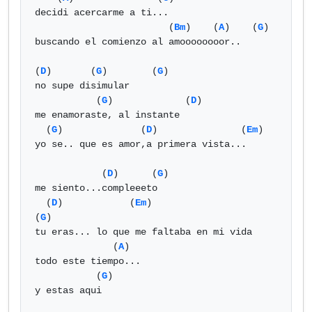
decidi acercarme a ti...

                        (
Bm
)    (
A
)    (
G
)

buscando el comienzo al amoooooooor..

(
D
)       (
G
)        (
G
)

no supe disimular

           (
G
)             (
D
)

me enamoraste, al instante

  (
G
)              (
D
)               (
Em
)

yo se.. que es amor,a primera vista...

            (
D
)      (
G
)

me siento...compleeeto

  (
D
)            (
Em
)                    
(
G
)

tu eras... lo que me faltaba en mi vida

              (
A
) 

todo este tiempo...

           (
G
)

y estas aqui
