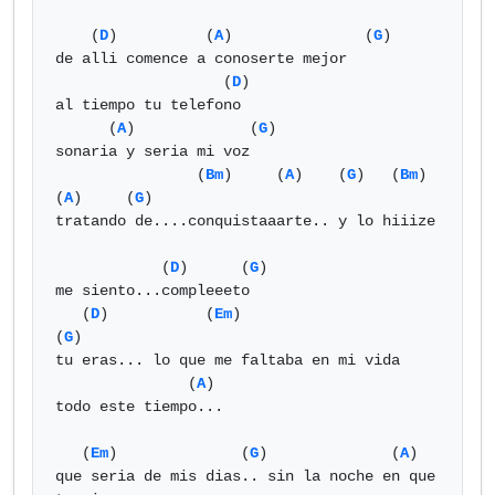
    (
D
)          (
A
)               (
G
)

de alli comence a conoserte mejor

                   (
D
)

al tiempo tu telefono

      (
A
)             (
G
)

sonaria y seria mi voz

                (
Bm
)     (
A
)    (
G
)   (
Bm
)   
(
A
)     (
G
)

tratando de....conquistaaarte.. y lo hiiize

            (
D
)      (
G
)

me siento...compleeeto

   (
D
)           (
Em
)                     
(
G
)

tu eras... lo que me faltaba en mi vida

               (
A
) 

todo este tiempo...

   (
Em
)              (
G
)              (
A
) 

que seria de mis dias.. sin la noche en que 