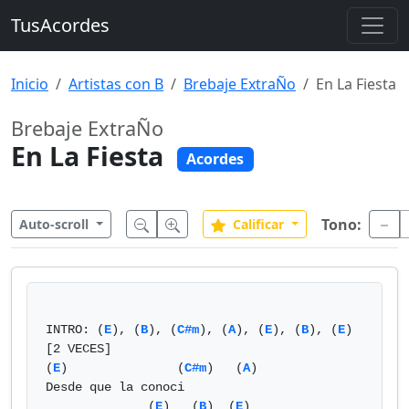
TusAcordes
Inicio
Artistas con B
Brebaje ExtraÑo
En La Fiesta
Brebaje ExtraÑo
En La Fiesta
Acordes
Tono:
Auto-scroll
Calificar
INTRO: (
E
), (
B
), (
C#m
), (
A
), (
E
), (
B
), (
E
) 
[2 VECES]

(
E
)               (
C#m
)   (
A
) 

Desde que la conoci

              (
E
)   (
B
)  (
E
)
