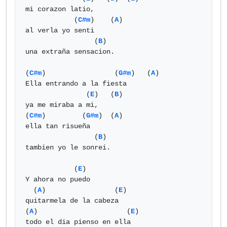
mi corazon latio,

            (
C#m
)    (
A
) 

al verla yo senti

                 (
B
)

una extraña sensacion.

(
C#m
)                 (
G#m
)   (
A
) 

Ella entrando a la fiesta

               (
E
)   (
B
)

ya me miraba a mi,

(
C#m
)         (
G#m
)  (
A
) 

ella tan risueña

                 (
B
)

tambien yo le sonrei.

            (
E
)

Y ahora no puedo

  (
A
)                 (
E
)

quitarmela de la cabeza

(
A
)                      (
E
)

todo el dia pienso en ella
