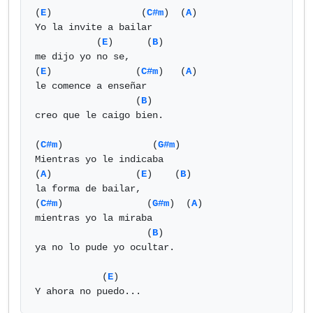
(
E
)                (
C#m
)  (
A
) 

Yo la invite a bailar

           (
E
)      (
B
)

me dijo yo no se,

(
E
)               (
C#m
)   (
A
) 

le comence a enseñar

                  (
B
)

creo que le caigo bien.

(
C#m
)                (
G#m
)

Mientras yo le indicaba

(
A
)               (
E
)    (
B
)

la forma de bailar,

(
C#m
)               (
G#m
)  (
A
) 

mientras yo la miraba

                    (
B
)

ya no lo pude yo ocultar.

            (
E
)

Y ahora no puedo...            