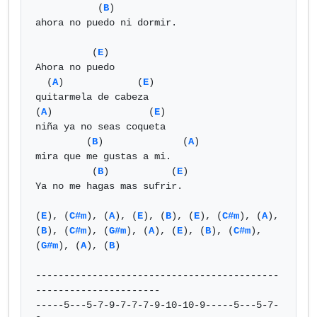
           (
B
)

ahora no puedo ni dormir.

          (
E
)

Ahora no puedo

  (
A
)             (
E
)

quitarmela de cabeza

(
A
)                 (
E
)

niña ya no seas coqueta

         (
B
)              (
A
) 

mira que me gustas a mi.

          (
B
)           (
E
)

Ya no me hagas mas sufrir.

(
E
), (
C#m
), (
A
), (
E
), (
B
), (
E
), (
C#m
), (
A
), 
(
B
), (
C#m
), (
G#m
), (
A
), (
E
), (
B
), (
C#m
), 
(
G#m
), (
A
), (
B
)

-------------------------------------------
----------------------

-----5---5-7-9-7-7-7-9-10-10-9-----5---5-7-