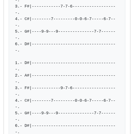
-.

3.- F#|------------7-7-6------------------
-.

4.- C#|--------7---------0-0-6-7-----6-7--
-.

5.- G#|----9-9---9---------------7-7------
-.

6.- D#|-----------------------------------
-.

1.- D#|-----------------------------------
-.

2.- A#|-----------------------------------
-.

3.- F#|------------9-7-6------------------
-.

4.- C#|--------7---------0-0-6-7-----6-7--
-.

5.- G#|----9-9---9---------------7-7------
-.

6.- D#|-----------------------------------
-.
