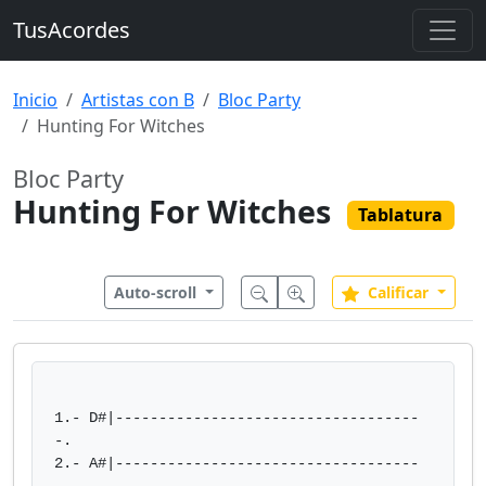
TusAcordes
Inicio
Artistas con B
Bloc Party
Hunting For Witches
Bloc Party
Hunting For Witches
Tablatura
Auto-scroll
Calificar
1.- D#|-----------------------------------
-.

2.- A#|-----------------------------------