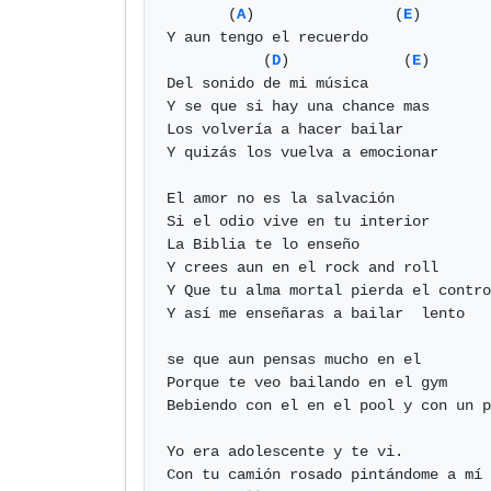
       (
A
)                (
E
)

Y aun tengo el recuerdo

           (
D
)             (
E
)

Del sonido de mi música

Y se que si hay una chance mas

Los volvería a hacer bailar

Y quizás los vuelva a emocionar

El amor no es la salvación

Si el odio vive en tu interior

La Biblia te lo enseño

Y crees aun en el rock and roll

Y Que tu alma mortal pierda el contro
Y así me enseñaras a bailar  lento

se que aun pensas mucho en el

Porque te veo bailando en el gym

Bebiendo con el en el pool y con un p
Yo era adolescente y te vi.

Con tu camión rosado pintándome a mí
