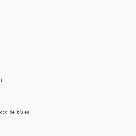
l

oco de blues
