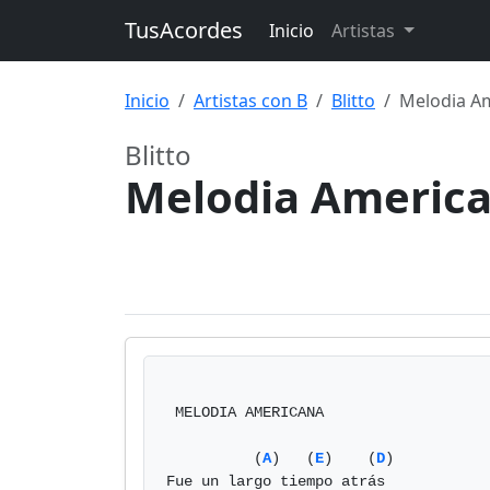
TusAcordes
Inicio
Artistas
Inicio
Artistas con B
Blitto
Melodia A
Blitto
Melodia Americ
 MELODIA AMERICANA

          (
A
)   (
E
)    (
D
)

Fue un largo tiempo atrás
