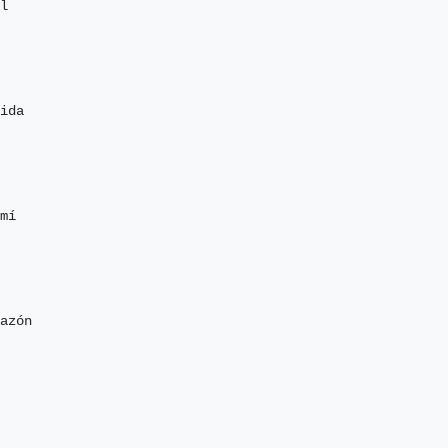
l

ida

mí

azón
