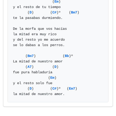
                   (
Em
)

y el resto de tu tiempo 

       (
D
)        (
C#
)º    (
Bm7
)

te la pasabas durmiendo.

De la morfa que vos hacías 

la mitad era muy rico 

y del resto yo me acuerdo 

se lo dabas a los perros.

      (
Bm7
)             (
Bb
)º

La mitad de nuestro amor 

      (
A7
)         (
D
)

fue pura habladuría 

                 (
Em
)

y el resto solo fue 

       (
D
)        (
C#
)º   (
Em7
)

la mitad de nuestro amor.            