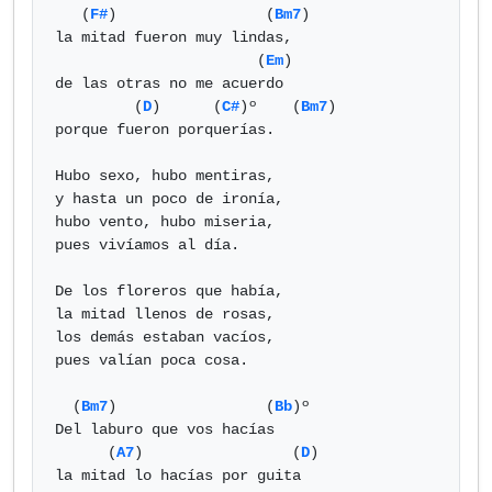
   (
F#
)                 (
Bm7
)

la mitad fueron muy lindas, 

                       (
Em
)

de las otras no me acuerdo 

         (
D
)      (
C#
)º    (
Bm7
)

porque fueron porquerías.

Hubo sexo, hubo mentiras, 

y hasta un poco de ironía, 

hubo vento, hubo miseria, 

pues vivíamos al día.

De los floreros que había, 

la mitad llenos de rosas, 

los demás estaban vacíos, 

pues valían poca cosa.

  (
Bm7
)                 (
Bb
)º

Del laburo que vos hacías 

      (
A7
)                 (
D
)

la mitad lo hacías por guita 
