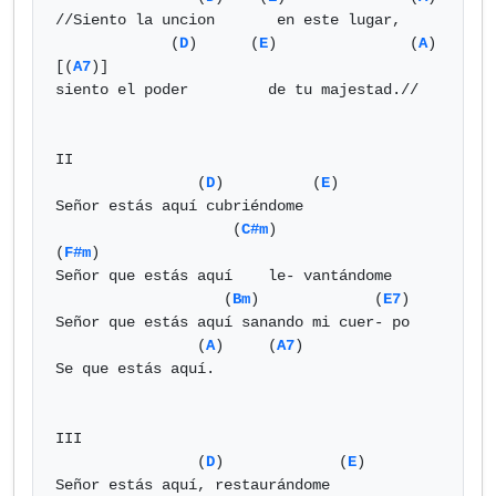
//Siento la uncion       en este lugar, 

             (
D
)      (
E
)               (
A
)		
[(
A7
)]

siento el poder         de tu majestad.//

II

		(
D
)	     (
E
)

Señor estás aquí cubriéndome 

		    (
C#m
)			
(
F#m
)

Señor que estás aquí 	le- vantándome 

                   (
Bm
)		    (
E7
)

Señor que estás aquí sanando mi cuer- po

 		(
A
)	(
A7
)

Se que estás aquí. 

III

		(
D
)		(
E
)

Señor estás aquí, restaurándome 
