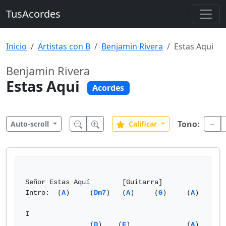
TusAcordes
Inicio
Artistas con B
Benjamin Rivera
Estas Aqui
Benjamin Rivera
Estas Aqui
Acordes
Tono:
Auto-scroll
Calificar
Señor Estas Aquí	[Guitarra]

Intro:  (
A
)	(
Dm7
)	(
A
)	(
G
)	(
A
)

I

                (
D
)    (
E
)              (
A
)  	
