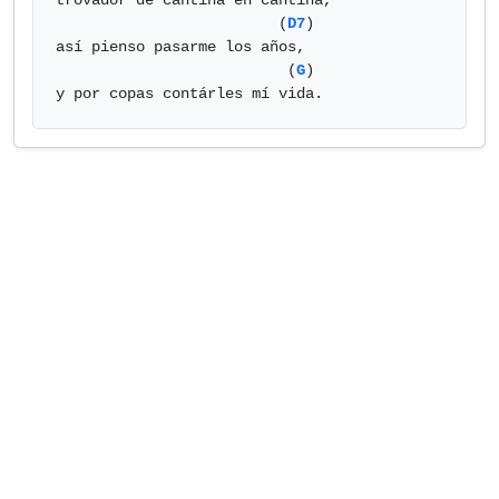
trovador de cantina en cantina,

                         (
D7
)

así pienso pasarme los años,

                          (
G
)

y por copas contárles mí vida.            