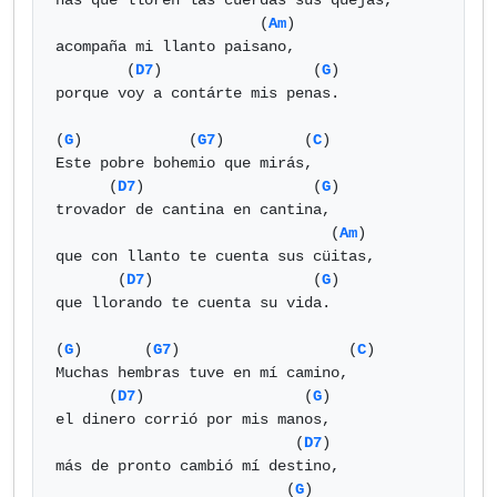
has que lloren las cuerdas sus quejas,

                       (
Am
)

acompaña mi llanto paisano,

        (
D7
)                 (
G
)

porque voy a contárte mis penas.

(
G
)            (
G7
)         (
C
)

Este pobre bohemio que mirás,

      (
D7
)                   (
G
)

trovador de cantina en cantina,

                               (
Am
)

que con llanto te cuenta sus cüitas,

       (
D7
)                  (
G
)

que llorando te cuenta su vida.

(
G
)       (
G7
)                   (
C
)

Muchas hembras tuve en mí camino,

      (
D7
)                  (
G
)

el dinero corrió por mis manos,

                           (
D7
)

más de pronto cambió mí destino,

                          (
G
)
