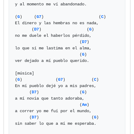
y al momento me ví abandonado.

(
G
)     (
G7
)                       (
C
)

El dinero y las hembras no es nada,

       (
D7
)                   (
G
)

no me duele el haberlos pérdido,

                           (
D7
)

lo que sí me lastima en el alma,

                           (
G
)

ver dejado a mí pueblo querido.

[música]

(
G
)              (
G7
)           (
C
)

En mí pueblo dejé yo a mis padres,

      (
D7
)                 (
G
)

a mí novia que tanto adoraba,

                           (
Am
)

a correr yo me fuí por el mundo,

      (
D7
)                      (
G
)

sin saber lo que a mí me esperaba.
