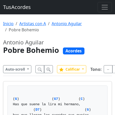
TusAcordes
Inicio
Artistas con A
Antonio Aguilar
Pobre Bohemio
Antonio Aguilar
Pobre Bohemio
Acordes
Tono:
Auto-scroll
Calificar
(
G
)                (
G7
)         (
C
)

Has que suene la lira mi hermano,

          (
D7
)                     (
G
)
