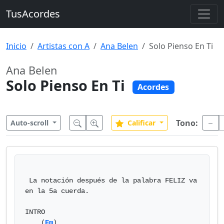
TusAcordes
Inicio
Artistas con A
Ana Belen
Solo Pienso En Ti
Ana Belen
Solo Pienso En Ti
Acordes
Tono:
Auto-scroll
Calificar
 La notación después de la palabra FELIZ va 
en la 5a cuerda.

INTRO

    (
Em
)				   