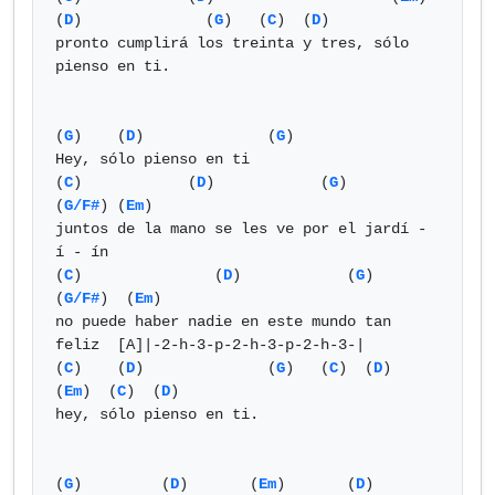
(
D
)              (
G
)   (
C
)  (
D
)

pronto cumplirá los treinta y tres, sólo 
pienso en ti.

(
G
)    (
D
)              (
G
)

Hey, sólo pienso en ti

(
C
)            (
D
)            (
G
)               
(
G/F#
) (
Em
)  

juntos de la mano se les ve por el jardí - 
í - ín

(
C
)               (
D
)            (
G
)     
(
G/F#
)  (
Em
)

no puede haber nadie en este mundo tan 
feliz  [A]|-2-h-3-p-2-h-3-p-2-h-3-|

(
C
)    (
D
)              (
G
)   (
C
)  (
D
)  
(
Em
)  (
C
)  (
D
) 

hey, sólo pienso en ti.

(
G
)         (
D
)       (
Em
)       (
D
)       