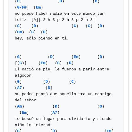
(
C
)               (
D
)            (
G
)     
(
G/F#
)  (
Em
)

no puede haber nadie en este mundo tan 
feliz  [A]|-2-h-3-p-2-h-3-p-2-h-3-|  

(
C
)    (
D
)              (
G
)   (
C
)  (
D
)  
(
Em
)  (
C
)  (
D
) 

hey, sólo pienso en ti.

(
G
)           (
D
)       (
Em
)       (
D
)       
[(
C
)]     (
Em
)   (
C
)  (
D
)

El nació de pie, le fueron a parir entre 
algodón

(
G
)	    (
D
)        (
C
) 		     
(
A7
)         (
D
)

su padre pensó que aquello era un castigo 
del señor

(
Am
)            (
D
)		   (
G
)		
  (
Em
)	       (
A7
)

le buscó un lugar para olvidarlo y siendo 
niño lo internó

(
G
)            (
D
) 		      (
Em
)    