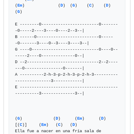
(
Em
)		  (
D
)  (
G
)    (
C
)    (
D
)  
(
G
)

E --------0------------------------0-------
-0-----2----3----0----2--3--|

B ------0--------------------------0-----
-0-------3----0--3----3----3--|

G ----0----------------------------0----0--
-----2----0--------------0--|

D --2------------------------------2--2----
---0----------------0-------|

A ----------2-h-3-p-2-h-3-p-2-h-3----------
---------------3------------|

E -----------------------------------------
----------3--------------3--|

(
G
)             (
D
)      (
Em
)      (
D
)    
[(
C
)]     (
Em
)   (
C
)   (
D
)

Ella fue a nacer en una fría sala de 