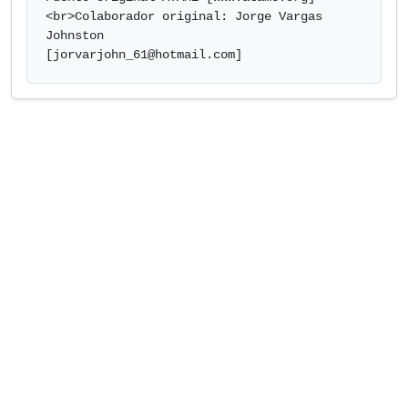
<br>Colaborador original: Jorge Vargas 
Johnston

[
jorvarjohn_61@hotmail.com
]            