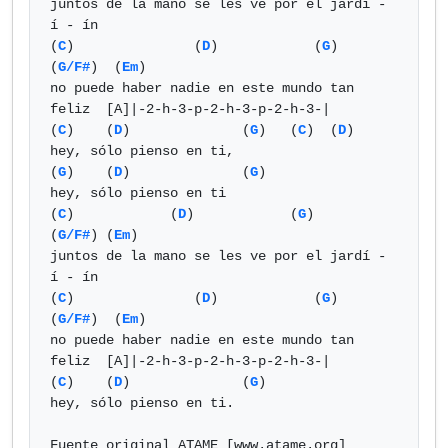
juntos de la mano se les ve por el jardí - 
í - ín

(
C
)               (
D
)            (
G
)     
(
G/F#
)  (
Em
)

no puede haber nadie en este mundo tan 
feliz  [A]|-2-h-3-p-2-h-3-p-2-h-3-|

(
C
)    (
D
)              (
G
)   (
C
)  (
D
)   

hey, sólo pienso en ti,

(
G
)    (
D
)              (
G
)

hey, sólo pienso en ti

(
C
)            (
D
)            (
G
)               
(
G/F#
) (
Em
)  

juntos de la mano se les ve por el jardí - 
í - ín

(
C
)               (
D
)            (
G
)     
(
G/F#
)  (
Em
)

no puede haber nadie en este mundo tan 
feliz  [A]|-2-h-3-p-2-h-3-p-2-h-3-|

(
C
)    (
D
)              (
G
)   

hey, sólo pienso en ti.

Fuente original ATAME [www.atame.org]