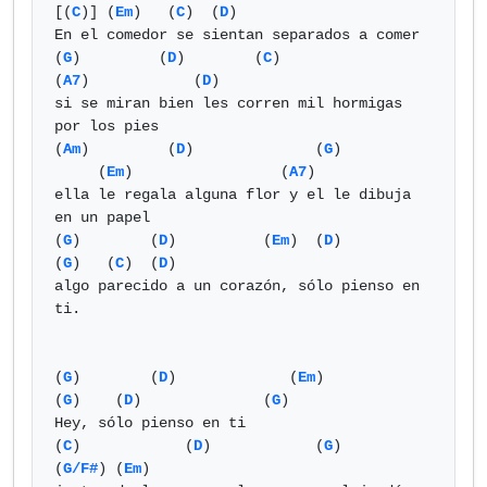
[(
C
)] (
Em
)   (
C
)  (
D
)

En el comedor se sientan separados a comer

(
G
)	    (
D
)        (
C
) 		   
(
A7
)            (
D
)

si se miran bien les corren mil hormigas 
por los pies

(
Am
)         (
D
)	      (
G
)		
     (
Em
)	          (
A7
)

ella le regala alguna flor y el le dibuja 
en un papel

(
G
)        (
D
) 	        (
Em
)  (
D
)              
(
G
)   (
C
)  (
D
)

algo parecido a un corazón, sólo pienso en 
ti.

(
G
)        (
D
)             (
Em
)

(
G
)    (
D
)              (
G
)

Hey, sólo pienso en ti

(
C
)            (
D
)            (
G
)               
(
G/F#
) (
Em
)  
