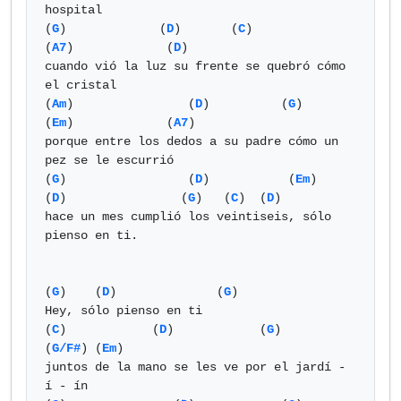
hospital

(
G
)             (
D
)       (
C
)            
(
A7
)             (
D
)    

cuando vió la luz su frente se quebró cómo 
el cristal

(
Am
)                (
D
)          (
G
)             
(
Em
)             (
A7
)   

porque entre los dedos a su padre cómo un 
pez se le escurrió

(
G
)                 (
D
)           (
Em
)    
(
D
)		   (
G
)   (
C
)  (
D
)

hace un mes cumplió los veintiseis, sólo 
pienso en ti.

(
G
)    (
D
)              (
G
)

Hey, sólo pienso en ti

(
C
)            (
D
)            (
G
)               
(
G/F#
) (
Em
)  

juntos de la mano se les ve por el jardí - 
í - ín
