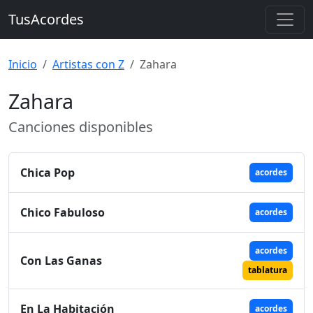
TusAcordes
Inicio
Artistas con Z
Zahara
Zahara
Canciones disponibles
Chica Pop
acordes
Chico Fabuloso
acordes
acordes
Con Las Ganas
tablatura
En La Habitación
acordes