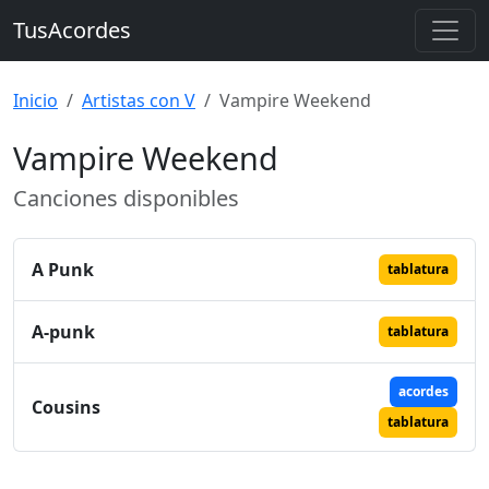
TusAcordes
Inicio
Artistas con V
Vampire Weekend
Vampire Weekend
Canciones disponibles
A Punk
tablatura
A-punk
tablatura
acordes
Cousins
tablatura