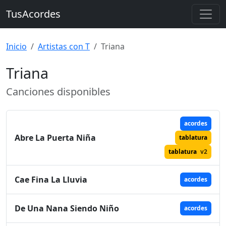
TusAcordes
Inicio
Artistas con T
Triana
Triana
Canciones disponibles
acordes
Abre La Puerta Niña
tablatura
tablatura
v2
Cae Fina La Lluvia
acordes
De Una Nana Siendo Niño
acordes