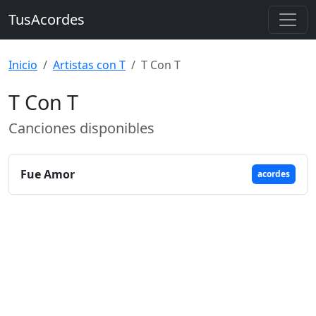
TusAcordes
Inicio
Artistas con T
T Con T
T Con T
Canciones disponibles
Fue Amor
acordes