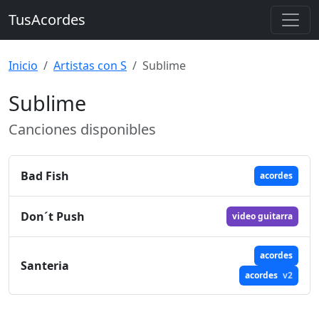
TusAcordes
Inicio
Artistas con S
Sublime
Sublime
Canciones disponibles
Bad Fish
acordes
Don´t Push
video guitarra
acordes
Santeria
acordes
v2