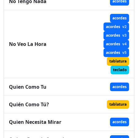
No Tengo Nada
acordes
acordes
acordes
v2
acordes
v3
No Veo La Hora
acordes
v4
acordes
v5
tablatura
teclado
Quien Como Tu
acordes
Quién Como Tú?
tablatura
Quien Necesita Mirar
acordes