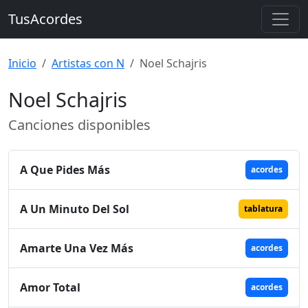
TusAcordes
Inicio
Artistas con N
Noel Schajris
Noel Schajris
Canciones disponibles
A Que Pides Más
acordes
A Un Minuto Del Sol
tablatura
Amarte Una Vez Más
acordes
Amor Total
acordes