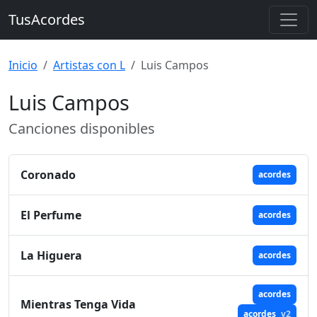
TusAcordes
Inicio
Artistas con L
Luis Campos
Luis Campos
Canciones disponibles
Coronado
acordes
El Perfume
acordes
La Higuera
acordes
acordes
Mientras Tenga Vida
acordes
v2