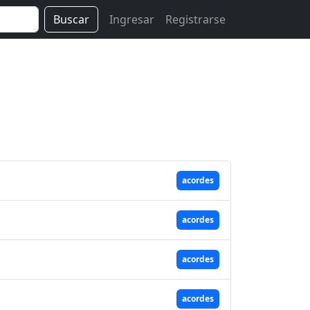
Buscar
Ingresar
Registrarse
acordes
acordes
acordes
acordes