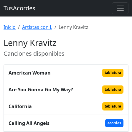
TusAcordes
Inicio
Artistas con L
Lenny Kravitz
Lenny Kravitz
Canciones disponibles
American Woman
tablatura
Are You Gonna Go My Way?
tablatura
California
tablatura
Calling All Angels
acordes