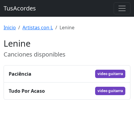
TusAcordes
Inicio
Artistas con L
Lenine
Lenine
Canciones disponibles
Paciência
video guitarra
Tudo Por Acaso
video guitarra