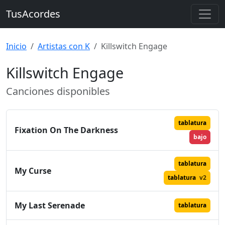
TusAcordes
Inicio
Artistas con K
Killswitch Engage
Killswitch Engage
Canciones disponibles
tablatura
Fixation On The Darkness
bajo
tablatura
My Curse
tablatura
v2
My Last Serenade
tablatura