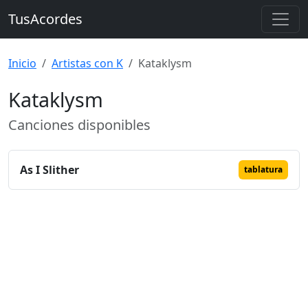
TusAcordes
Inicio
Artistas con K
Kataklysm
Kataklysm
Canciones disponibles
As I Slither
tablatura