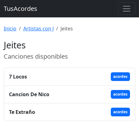
TusAcordes
Inicio
Artistas con J
Jeites
Jeites
Canciones disponibles
7 Locos
acordes
Cancion De Nico
acordes
Te Extraño
acordes