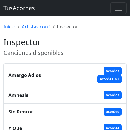
TusAcordes
Inicio
Artistas con I
Inspector
Inspector
Canciones disponibles
acordes
Amargo Adios
acordes
v2
Amnesia
acordes
Sin Rencor
acordes
Y Que
acordes