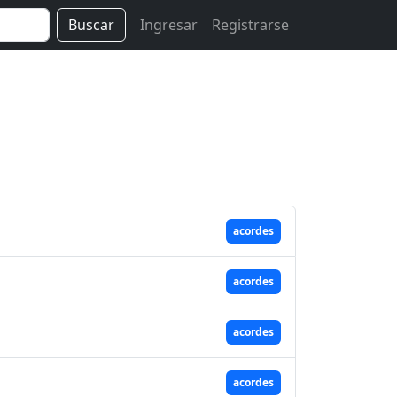
Buscar
Ingresar
Registrarse
acordes
acordes
acordes
acordes