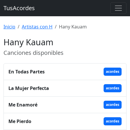
TusAcordes
Inicio
Artistas con H
Hany Kauam
Hany Kauam
Canciones disponibles
En Todas Partes
acordes
La Mujer Perfecta
acordes
Me Enamoré
acordes
Me Pierdo
acordes