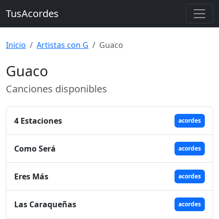
TusAcordes
Inicio
Artistas con G
Guaco
Guaco
Canciones disponibles
4 Estaciones
acordes
Como Será
acordes
Eres Más
acordes
Las Caraqueñas
acordes