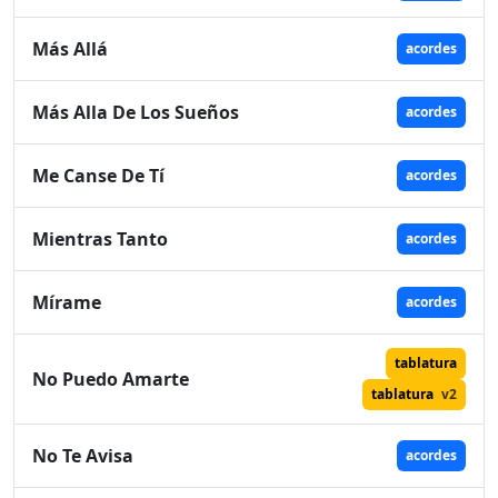
Más Allá
acordes
Más Alla De Los Sueños
acordes
Me Canse De Tí
acordes
Mientras Tanto
acordes
Mírame
acordes
tablatura
No Puedo Amarte
tablatura
v2
No Te Avisa
acordes