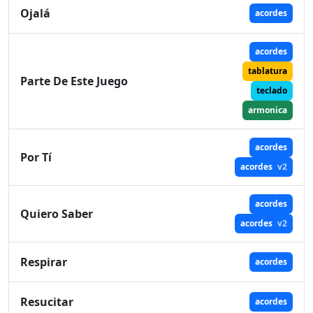
Ojalá
acordes
acordes
tablatura
Parte De Este Juego
teclado
armonica
acordes
Por Tí
acordes
v2
acordes
Quiero Saber
acordes
v2
Respirar
acordes
Resucitar
acordes