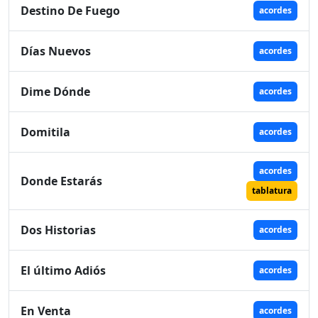
Destino De Fuego
acordes
Días Nuevos
acordes
Dime Dónde
acordes
Domitila
acordes
acordes
Donde Estarás
tablatura
Dos Historias
acordes
El último Adiós
acordes
En Venta
acordes