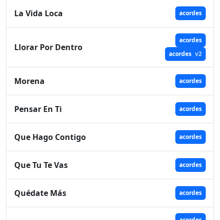
La Vida Loca
acordes
acordes
Llorar Por Dentro
acordes
v2
Morena
acordes
Pensar En Ti
acordes
Que Hago Contigo
acordes
Que Tu Te Vas
acordes
Quédate Más
acordes
acordes