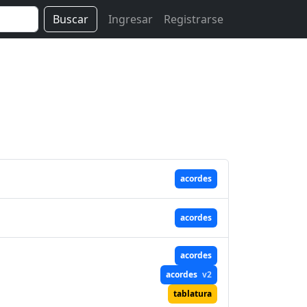
Buscar
Ingresar
Registrarse
acordes
acordes
acordes
acordes
v2
tablatura