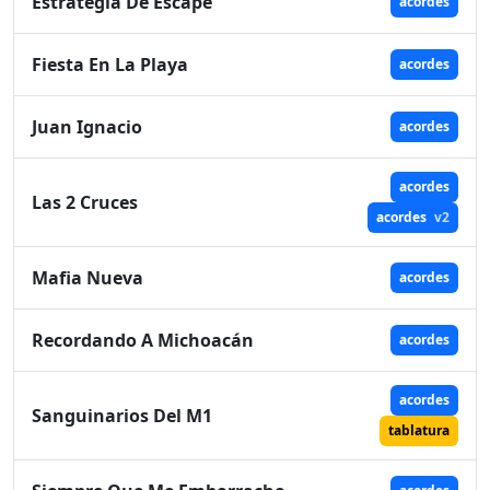
Estrategia De Escape
acordes
Fiesta En La Playa
acordes
Juan Ignacio
acordes
acordes
Las 2 Cruces
acordes
v2
Mafia Nueva
acordes
Recordando A Michoacán
acordes
acordes
Sanguinarios Del M1
tablatura