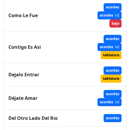
acordes
Como Le Fue
acordes
v2
bajo
acordes
Contigo Es Asi
acordes
v2
tablatura
acordes
Dejalo Entrar
tablatura
acordes
Déjate Amar
acordes
v2
Del Otro Lado Del Rio
acordes