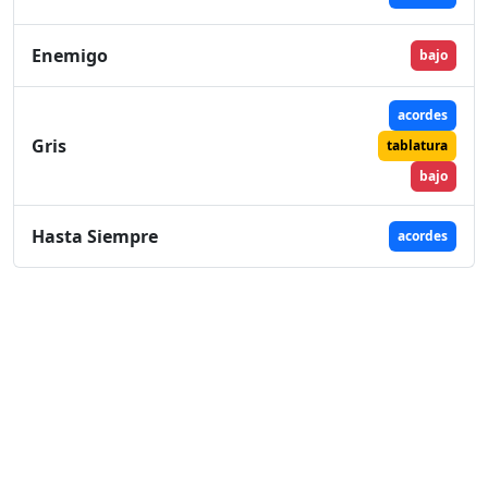
Enemigo
bajo
acordes
Gris
tablatura
bajo
Hasta Siempre
acordes