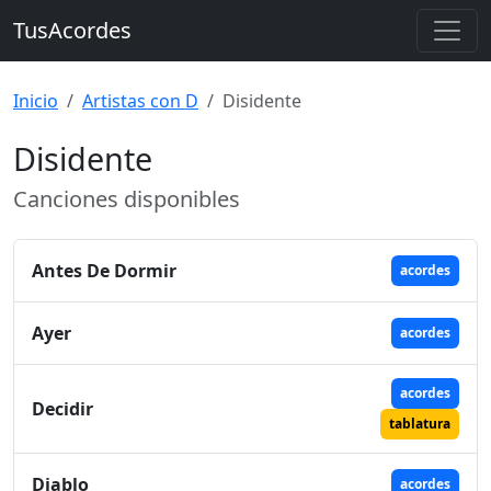
TusAcordes
Inicio
Artistas con D
Disidente
Disidente
Canciones disponibles
Antes De Dormir
acordes
Ayer
acordes
acordes
Decidir
tablatura
Diablo
acordes