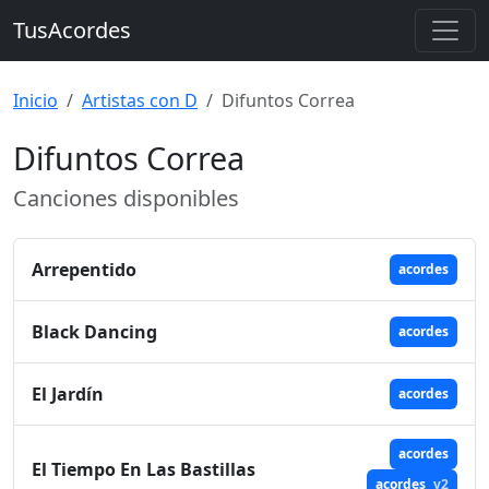
TusAcordes
Inicio
Artistas con D
Difuntos Correa
Difuntos Correa
Canciones disponibles
Arrepentido
acordes
Black Dancing
acordes
El Jardín
acordes
acordes
El Tiempo En Las Bastillas
acordes
v2