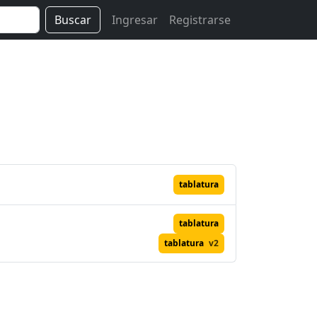
Buscar
Ingresar
Registrarse
tablatura
tablatura
tablatura
v2