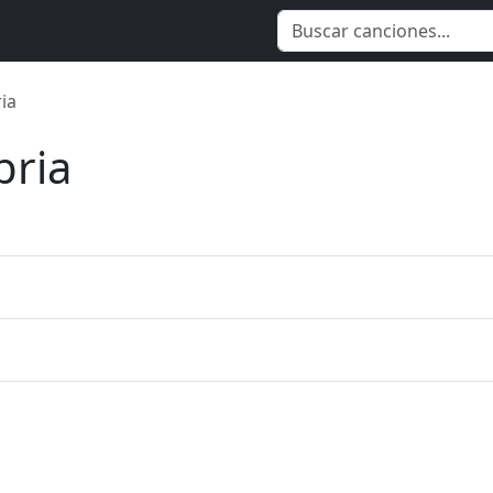
ia
ria