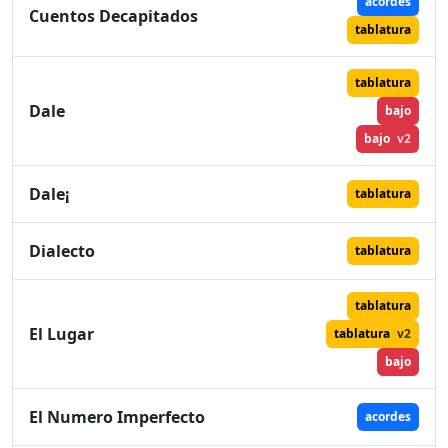
acordes
Cuentos Decapitados
tablatura
tablatura
Dale
bajo
bajo
v2
Dale¡
tablatura
Dialecto
tablatura
tablatura
El Lugar
tablatura
v2
bajo
El Numero Imperfecto
acordes