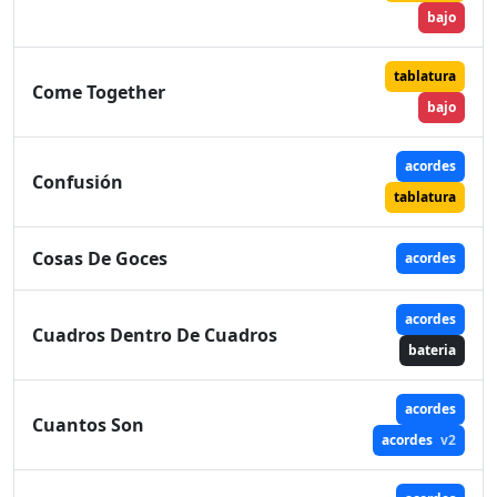
bajo
tablatura
Come Together
bajo
acordes
Confusión
tablatura
Cosas De Goces
acordes
acordes
Cuadros Dentro De Cuadros
bateria
acordes
Cuantos Son
acordes
v2