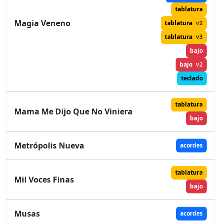
tablatura
Magia Veneno
tablatura
v2
tablatura
v3
bajo
bajo
v2
teclado
tablatura
Mama Me Dijo Que No Viniera
bajo
Metrópolis Nueva
acordes
tablatura
Mil Voces Finas
bajo
Musas
acordes