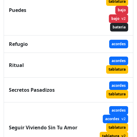
tablatura
Puedes
bajo
bajo
v2
bateria
Refugio
acordes
acordes
Ritual
tablatura
acordes
Secretos Pasadizos
tablatura
acordes
acordes
v2
Seguir Viviendo Sin Tu Amor
tablatura
tablatura
v2