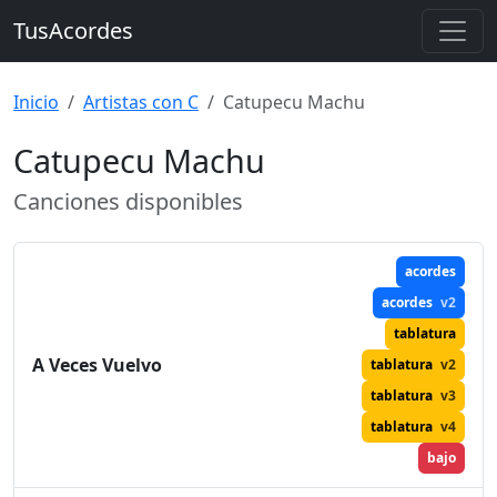
TusAcordes
Inicio
Artistas con C
Catupecu Machu
Catupecu Machu
Canciones disponibles
acordes
acordes
v2
tablatura
A Veces Vuelvo
tablatura
v2
tablatura
v3
tablatura
v4
bajo