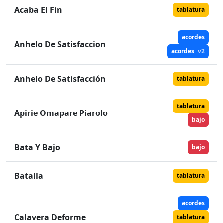
Acaba El Fin
tablatura
acordes
Anhelo De Satisfaccion
acordes
v2
Anhelo De Satisfacción
tablatura
tablatura
Apirie Omapare Piarolo
bajo
Bata Y Bajo
bajo
Batalla
tablatura
acordes
Calavera Deforme
tablatura