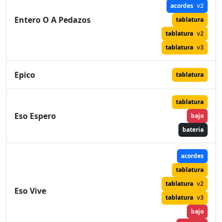
acordes
v2
Entero O A Pedazos
tablatura
tablatura
v2
tablatura
v3
Epico
tablatura
tablatura
Eso Espero
bajo
bateria
acordes
tablatura
tablatura
v2
Eso Vive
tablatura
v3
bajo