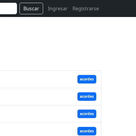
Buscar
Ingresar
Registrarse
acordes
acordes
acordes
acordes