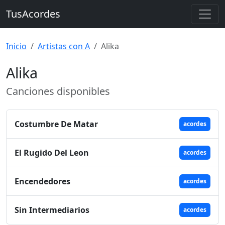
TusAcordes
Inicio
Artistas con A
Alika
Alika
Canciones disponibles
Costumbre De Matar
acordes
El Rugido Del Leon
acordes
Encendedores
acordes
Sin Intermediarios
acordes